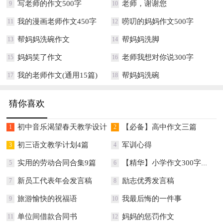
写老师的作文500字
老师，谢谢您
9
10
我的漫画老师作文450字
唠叨的妈妈作文500字
11
12
帮妈妈洗碗作文
帮妈妈洗脚
13
14
妈妈笑了作文
老师我想对你说300字
15
16
我的老师作文(通用15篇)
帮妈妈洗碗
17
18
猜你喜欢
初中音乐渴望春天教学设计
【必备】高中作文三篇
1
2
初三语文教学计划4篇
军训心得
3
4
实用的劳动合同合集9篇
【精华】小学作文300字四篇
5
6
新员工代表年会发言稿
励志优秀发言稿
7
8
旅游愉快的祝福语
我最后悔的一件事
9
10
单位间借款合同书
妈妈的惩罚作文
11
12