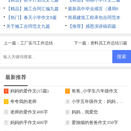
【精品】施工合同汇编九篇
最新高中毕业感言（通用8
【热门】春天小学作文8篇
篇）
简易建筑工程承包合同范本
关于施工合同范文九篇
【推荐】感恩演讲稿四篇
上一篇：
工厂实习工作总结
下一篇：
资料员工作总结15篇
最新推荐
妈妈的爱作文(15篇)
爸爸_小学生六年级作文
1
2
夸夸我的老师
小学五年级作文：妈妈，我想对你说
3
4
老师的爱作文400字
妈妈，我爱您
5
6
妈妈的手作文400字
爱抽烟的爸爸作文350字
7
8