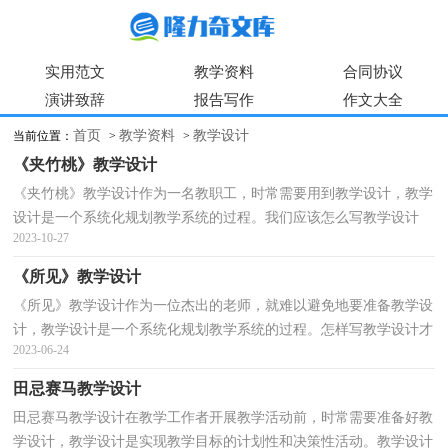
实用范文
教学资料
合同协议
演讲致辞
报告写作
作文大全
首页
教学资料
教学设计
当前位置：
>
>
《夹竹桃》教学设计
《夹竹桃》教学设计作为一名教职工，时常需要用到教学设计，教学
设计是一个系统化规划教学系统的过程。我们应该怎么写教学设计
2023-10-27
呢？下面是小编为大家整理的《夹竹桃》教学设计，希望...
《所见》教学设计
《所见》教学设计作为一位杰出的老师，就难以避免地要准备教学设
计，教学设计是一个系统化规划教学系统的过程。怎样写教学设计才
2023-06-24
更能起到其作用呢？下面是小编帮大家整理的《所见...
田忌赛马教学设计
田忌赛马教学设计在教学工作者开展教学活动前，时常需要准备好教
学设计，教学设计是实现教学目标的计划性和决策性活动。教学设计